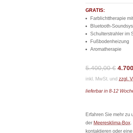
GRATIS:
Farblichttherapie m
Bluetooth-Soundsys
Schulterstrahler im 
Fußbodenheizung
Aromatherapie
Urspr
5.400,00
€
4.70
Preis
inkl. MwSt. und
zzgl. 
war:
lieferbar in 8-12 Woch
5.400
Erfahren Sie mehr zu u
der
Meeresklima-Box
.
kontaktieren oder eine