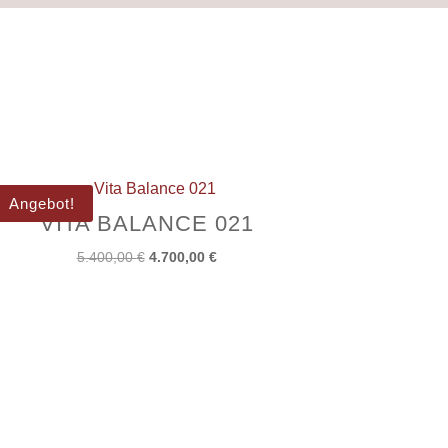
Angebot!
VITA BALANCE 021
Ursprünglicher
Aktueller
5.400,00
€
4.700,00
€
Preis
Preis
war:
ist:
5.400,00 €
4.700,00 €.