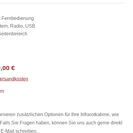
it Fernbedienung
tem, Radio, USB
Seitenbereich
ünglicher
Aktueller
0,00
€
Preis
Versandkosten
ist:
en
,00 €
4.700,00 €.
nseren zusätzlichen Optionen für Ihre Infrarotkabine, wie
 Falls Sie Fragen haben, können Sie uns auch gerne direkt
 E-Mail schreiben.