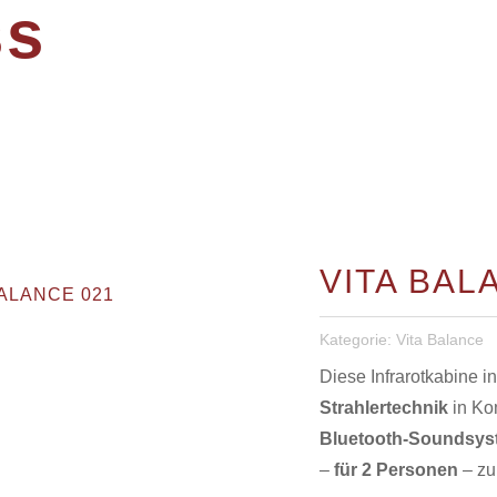
ss
VITA BAL
BALANCE 021
Kategorie:
Vita Balance
Diese Infrarotkabine 
Strahlertechnik
in Ko
Bluetooth-Soundsyst
–
für 2 Personen
– zu