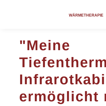
WÄRMETHERAPIE
"Meine
Tiefenther
Infrarotkab
ermöglicht 