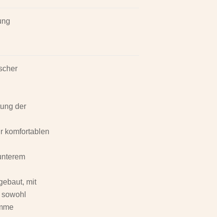
ung
scher
tung der
r komfortablen
 unterem
ebaut, mit
 sowohl
amme