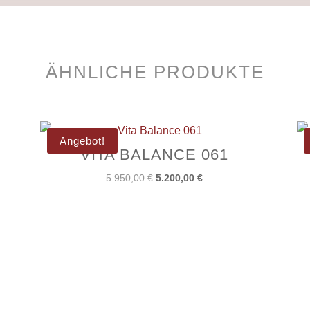
ÄHNLICHE PRODUKTE
Angebot!
VITA BALANCE 061
Ursprünglicher
Aktueller
5.950,00
€
5.200,00
€
Preis
Preis
war:
ist:
5.950,00 €
5.200,00 €.