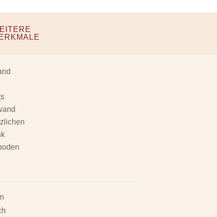
EITERE
ERKMALE
and
ts
rwand
tzlichen
nk
ßboden
cm
ch