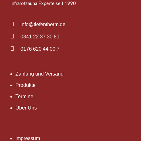
Infrarotsauna Experte seit 1990

info@tiefentherm.de

0341 22 37 30 81

0176 620 44 00 7
Zahlung und Versand
Produkte
Termine
Über Uns
Impressum