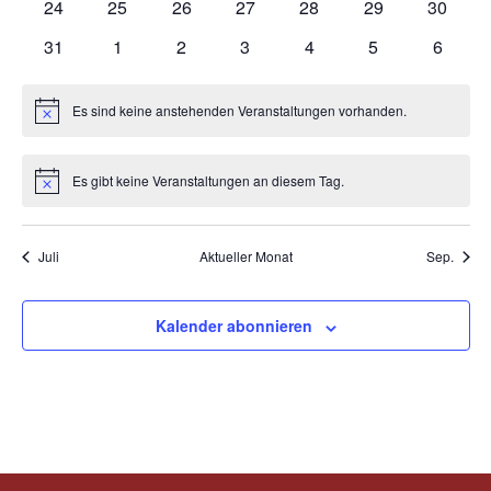
0
0
0
0
0
0
0
24
25
26
27
28
29
30
Veranstaltungen
Veranstaltungen
Veranstaltungen
Veranstaltungen
Veranstaltungen
Veranstaltungen
Veranst
0
0
0
0
0
0
0
31
1
2
3
4
5
6
Veranstaltungen
Veranstaltungen
Veranstaltungen
Veranstaltungen
Veranstaltungen
Veranstaltunge
Veranst
Es sind keine anstehenden Veranstaltungen vorhanden.
Hinweis
Es gibt keine Veranstaltungen an diesem Tag.
Hinweis
Juli
Aktueller Monat
Sep.
Kalender abonnieren