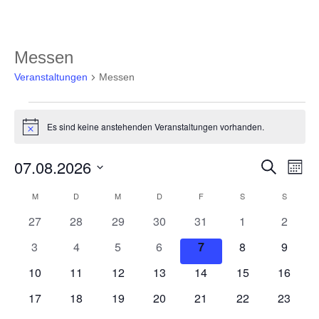
Messen
Veranstaltungen
Messen
Veranstaltungen
Es sind keine anstehenden Veranstaltungen vorhanden.
Hinweis
Veranst
Ver
07.08.2026
Suche
Monat
Ans
Suche
Datum
Nav
Kalender
M
MONTAG
D
DIENSTAG
M
MITTWOCH
D
DONNERSTAG
F
FREITAG
S
SAMSTAG
S
SONNT
und
wählen.
von
Ansicht
0
0
0
0
0
0
0
27
28
29
30
31
1
2
Veranstaltungen
Navigat
Veranstaltungen
Veranstaltungen
Veranstaltungen
Veranstaltungen
Veranstaltungen
Veranstaltunge
Veranst
0
0
0
0
0
0
0
3
4
5
6
7
8
9
Veranstaltungen
Veranstaltungen
Veranstaltungen
Veranstaltungen
Veranstaltungen
Veranstaltunge
Veranst
0
0
0
0
0
0
0
10
11
12
13
14
15
16
Veranstaltungen
Veranstaltungen
Veranstaltungen
Veranstaltungen
Veranstaltungen
Veranstaltungen
Veranst
0
0
0
0
0
0
0
17
18
19
20
21
22
23
Veranstaltungen
Veranstaltungen
Veranstaltungen
Veranstaltungen
Veranstaltungen
Veranstaltungen
Veranst