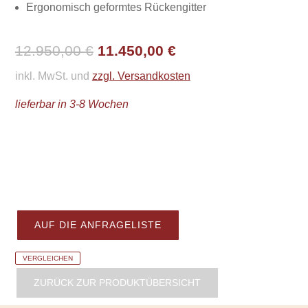
Ergonomisch geformtes Rückengitter
Ursprünglicher
Aktueller
12.950,00
€
11.450,00
€
Preis
Preis
inkl. MwSt. und
zzgl. Versandkosten
war:
ist:
lieferbar in 3-8 Wochen
12.950,00 €
11.450,00 €.
AUF DIE ANFRAGELISTE
VERGLEICHEN
ZURÜCK ZUR PRODUKTÜBERSICHT